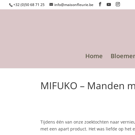
+32 (0)50 68 71 25
info@maisonfleurie.be
Home
Bloeme
MIFUKO – Manden met
Tijdens één van onze zoektochten naar verni
met een apart product. Het was liefde op het e