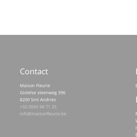
Contact
Maison Fleurie
Gistelse steenweg 396
8200 Sint Andries
+32 (0)50 68 71 25
info@maisonfleurie.be