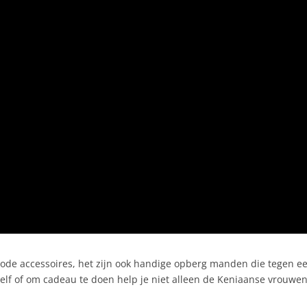
mode accessoires, het zijn ook handige opberg manden die tegen e
elf of om cadeau te doen help je niet alleen de Keniaanse vrouwe