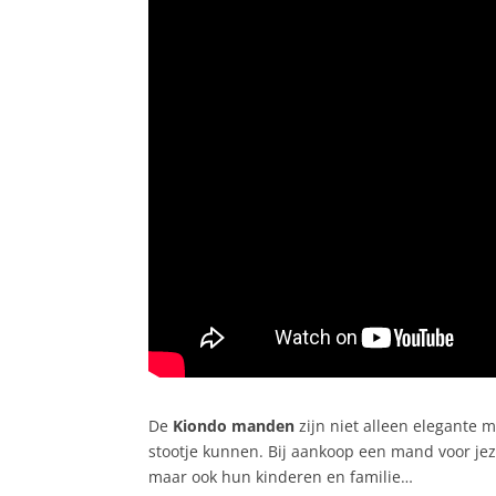
De
Kiondo manden
zijn niet alleen elegante 
stootje kunnen. Bij aankoop een mand voor jez
maar ook hun kinderen en familie…