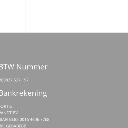
BTW Nummer
BE0837.527.197
Bankrekening
FORTIS
VANDT BV
IBAN BE82 0016 4606 7768
BIC GEBABEBB