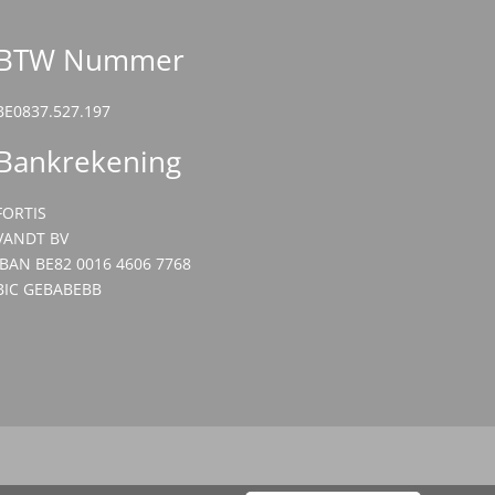
BTW Nummer
BE0837.527.197
Bankrekening
FORTIS
VANDT BV
IBAN BE82 0016 4606 7768
BIC GEBABEBB