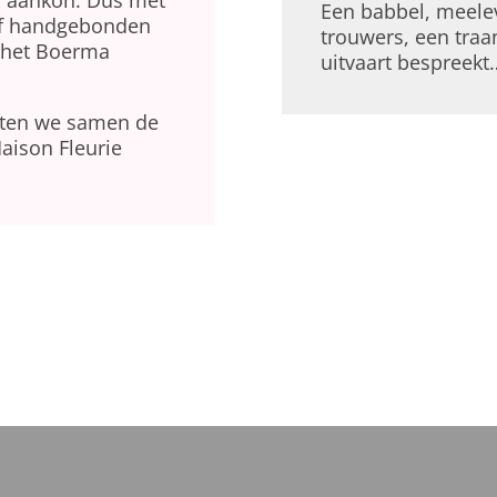
en aankon. Dus met
Een babbel, meele
of handgebonden
trouwers, een traa
 het Boerma
uitvaart bespreekt
oten we samen de
aison Fleurie