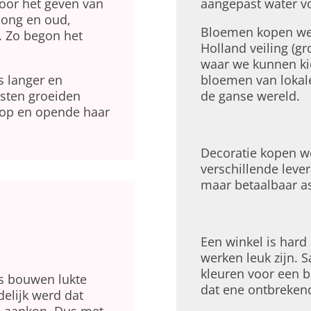
voor het geven van
aangepast water v
jong en oud,
Bloemen kopen we 
. Zo begon het
Holland veiling (gr
waar we kunnen ki
s langer en
bloemen van lokal
esten groeiden
de ganse wereld.
b op en opende haar
Decoratie kopen w
verschillende leve
maar betaalbaar a
Een winkel is hard
werken leuk zijn. 
kleuren voor een b
s bouwen lukte
dat ene ontbreken
delijk werd dat